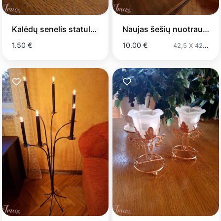
Kalėdų senelis statulėlė
Naujas šešių nuotraukų rėmas
1.50 €
10.00 €
42,5 X 42,5CM