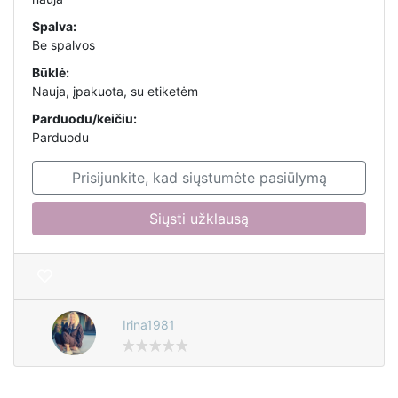
Spalva:
Be spalvos
Būklė:
Nauja, įpakuota, su etiketėm
Parduodu/keičiu:
Parduodu
Prisijunkite, kad siųstumėte pasiūlymą
Siųsti užklausą
Irina1981