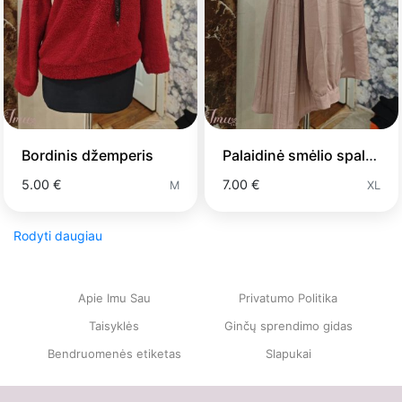
Bordinis džemperis
Palaidinė smėlio spalvos
5.00 €
7.00 €
M
XL
Rodyti daugiau
Apie Imu Sau
Privatumo Politika
Taisyklės
Ginčų sprendimo gidas
Bendruomenės etiketas
Slapukai