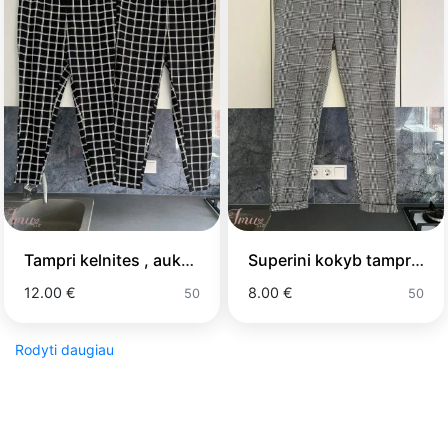
Tampri kelnites , auksta liemo
Superini kokyb tampri kelnites - 8eu
12.00 €
8.00 €
50
50
Rodyti daugiau