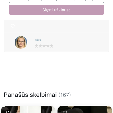
Siųsti užklausą
ViKri
Panašūs skelbimai
(167)