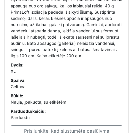
apsaugą nuo oro sąlygų, kai jos labiausiai reikia. 40 g
PrimaLoft izoliacija padeda išlaikyti šilumą. Sustiprinta
sėdimoji dalis, keliai, klešnės apačia ir apsaugos nuo
nutrinimų užtikrina ilgalaikį patvarumą. Gaminiai, apdoroti
vandeniui atsparia danga, leidžia vandeniui susiformuoti
lašeliais ir nubėgti, todėl išliekate sausesni nei su įprastu
audiniu. Bato apsaugos (gaiteriai) neleidžia vandeniui,
sniegui ir purvui patekti į kelnes ar batus. Išmatavimai :
Ilgis 100 cm. Kaina etiketėje 200 eur
Dydis:
XL
Spalva:
Geltona
Būklė:
Nauja, įpakuota, su etikėtėm
Parduodu/keičiu:
Parduodu
Prisijunkite, kad siųstumėte pasiūlymą