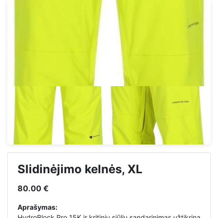
Slidinėjimo kelnės, XL
80.00 €
Aprašymas:
HydroBlock Pro 15K ir kritinių siūlių sandarinimas užtikrina