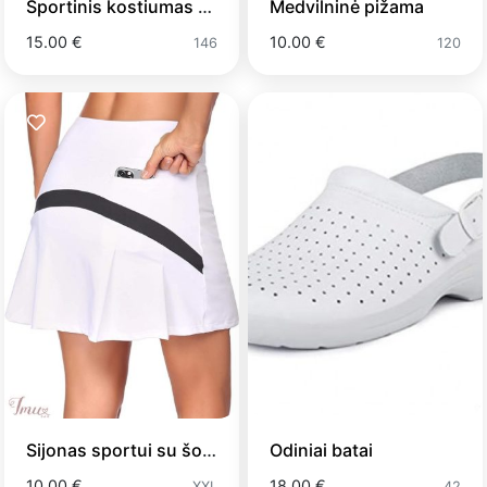
Sportinis kostiumas NASA
Medvilninė pižama
15.00 €
10.00 €
146
120
Sijonas sportui su šortais
Odiniai batai
10.00 €
18.00 €
XXL
42