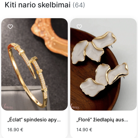
Kiti nario skelbimai
(64)
„Éclat“ spindesio apyrankė
„Floré“ žiedlapių auskarai
16.90 €
14.90 €