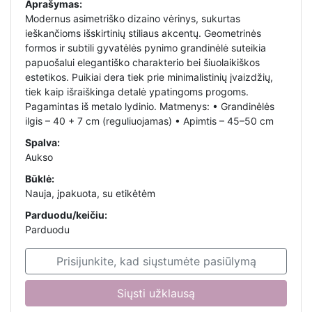
Aprašymas:
Modernus asimetriško dizaino vėrinys, sukurtas
ieškančioms išskirtinių stiliaus akcentų. Geometrinės
formos ir subtili gyvatėlės pynimo grandinėlė suteikia
papuošalui elegantiško charakterio bei šiuolaikiškos
estetikos. Puikiai dera tiek prie minimalistinių įvaizdžių,
tiek kaip išraiškinga detalė ypatingoms progoms.
Pagamintas iš metalo lydinio. Matmenys: • Grandinėlės
ilgis – 40 + 7 cm (reguliuojamas) • Apimtis – 45–50 cm
Spalva:
Aukso
Būklė:
Nauja, įpakuota, su etikėtėm
Parduodu/keičiu:
Parduodu
Prisijunkite, kad siųstumėte pasiūlymą
Siųsti užklausą