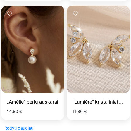
„Amélie“ perlų auskarai
„Lumière“ kristaliniai auskarai
14.90 €
11.90 €
Rodyti daugiau