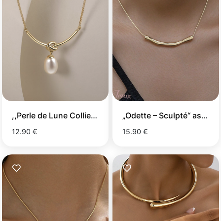
,,Perle de Lune Collier'' kaklo papuošalas
„Odette – Sculpté“ asimetriškas vėrinys
12.90 €
15.90 €