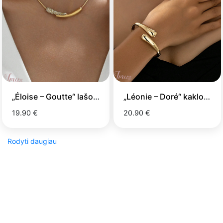
„Éloise – Goutte“ lašo formos vėrinys
„Léonie – Doré“ kaklo papuošalas
19.90 €
20.90 €
Rodyti daugiau