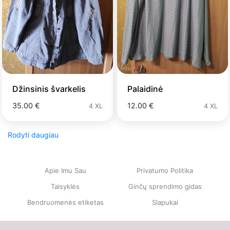
Džinsinis švarkelis
Palaidinė
35.00 €
12.00 €
4 XL
4 XL
Rodyti daugiau
Apie Imu Sau
Privatumo Politika
Taisyklės
Ginčų sprendimo gidas
Bendruomenės etiketas
Slapukai