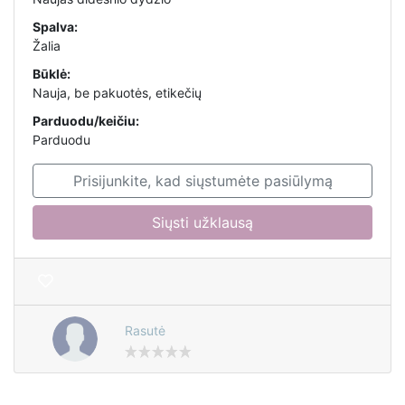
Spalva:
Žalia
Būklė:
Nauja, be pakuotės, etikečių
Parduodu/keičiu:
Parduodu
Prisijunkite, kad siųstumėte pasiūlymą
Siųsti užklausą
Rasutė