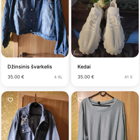
Džinsinis švarkelis
Kedai
35.00 €
35.00 €
4 XL
41 5