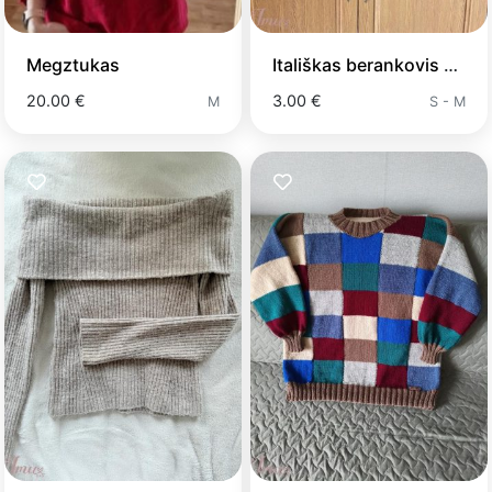
Megztukas
Itališkas berankovis megztinis
20.00 €
3.00 €
M
S - M