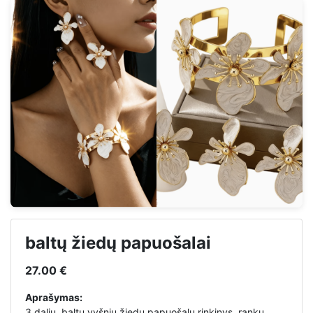
baltų žiedų papuošalai
27.00 €
Aprašymas:
3 dalių, baltų vyšnių žiedų papuošalų rinkinys, rankų