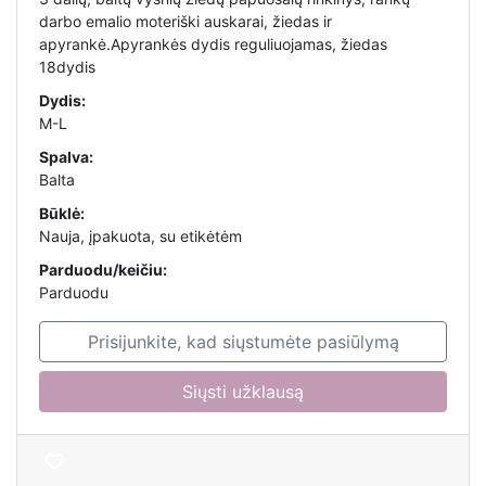
darbo emalio moteriški auskarai, žiedas ir
apyrankė.Apyrankės dydis reguliuojamas, žiedas
18dydis
Dydis:
M-L
Spalva:
Balta
Būklė:
Nauja, įpakuota, su etikėtėm
Parduodu/keičiu:
Parduodu
Prisijunkite, kad siųstumėte pasiūlymą
Siųsti užklausą