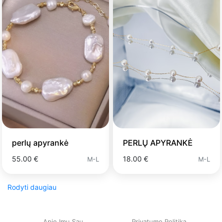
perlų apyrankė
PERLŲ APYRANKĖ
55.00 €
18.00 €
M-L
M-L
Rodyti daugiau
Apie Imu Sau
Privatumo Politika