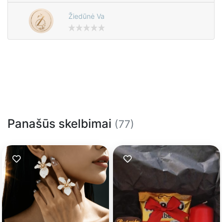
Žiedūnė Va
Panašūs skelbimai
(77)