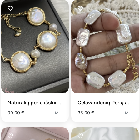
Natūralių perlų išskirtinė apyrankė
Gėlavandenių Perlų apyrankė
90.00 €
35.00 €
M-L
M-L